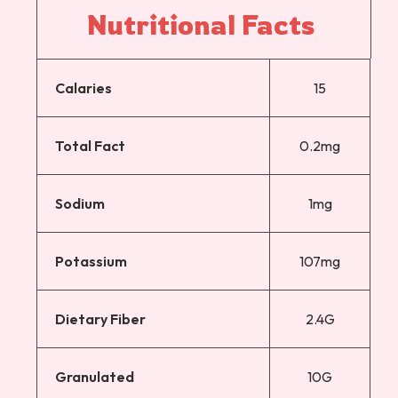
Nutritional 
Facts 
Calaries
15
Total Fact
0.2mg
Sodium
1mg
Potassium
107mg
Dietary Fiber
2.4G
Granulated
10G