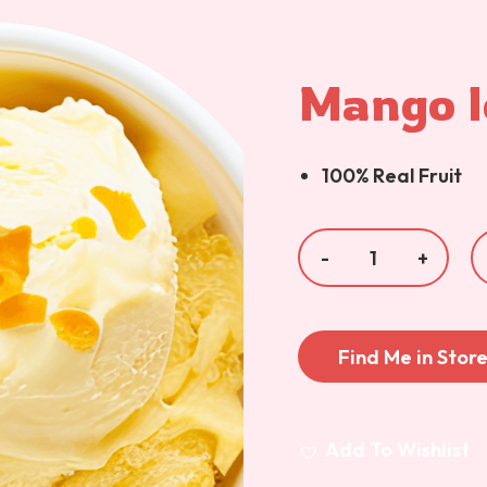
Mango 
100% Real Fruit
Find Me in Stor
Add To Wishlist