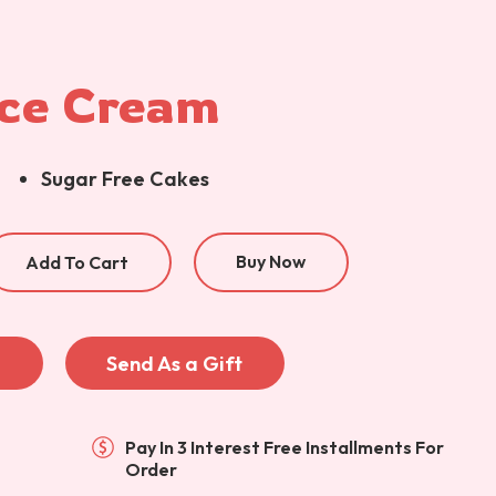
Ice Cream
Sugar Free Cakes
Buy Now
Add To Cart
e
Send As a Gift
Pay In 3 Interest Free Installments For
Order