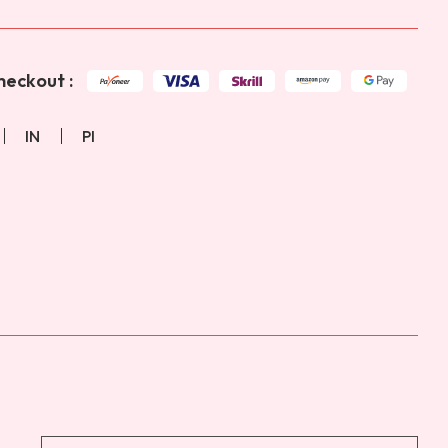
eckout :
IN
PI