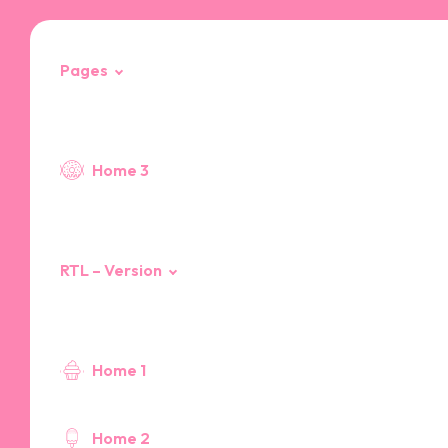
Pages
404 Page
Home 3
RTL – Version
Home 1
Home 2