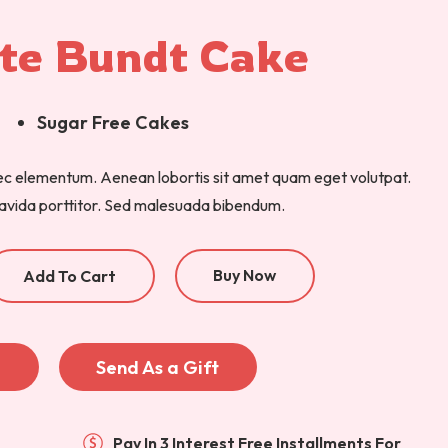
te Bundt Cake
Sugar Free Cakes
c elementum. Aenean lobortis sit amet quam eget volutpat.
gravida porttitor. Sed malesuada bibendum.
Buy Now
Add To Cart
e
Send As a Gift
Pay In 3 Interest Free Installments For