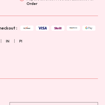
Order
eckout :
IN
PI