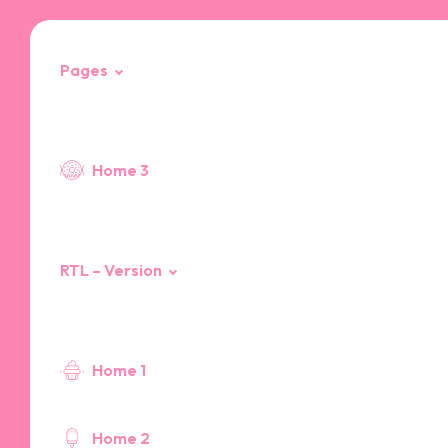
Pages
404 Page
Home 3
RTL – Version
Home 1
Home 2