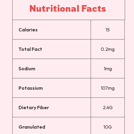
Nutritional 
Facts 
Calaries
15
Total Fact
0.2mg
Sodium
1mg
Potassium
107mg
Dietary Fiber
2.4G
Granulated
10G