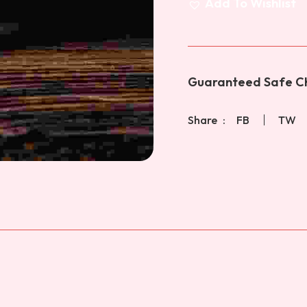
Add To Wishlist
Guaranteed Safe Ch
Share
FB
TW