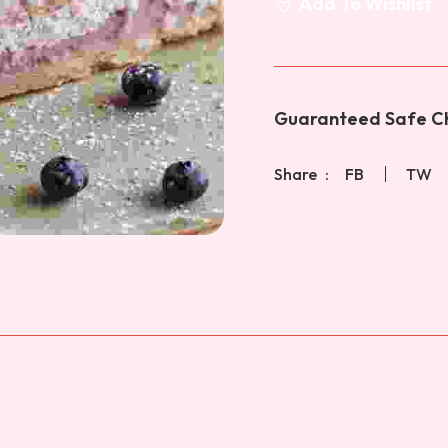
Add To Wishlist
Guaranteed Safe Ch
Share
FB
TW