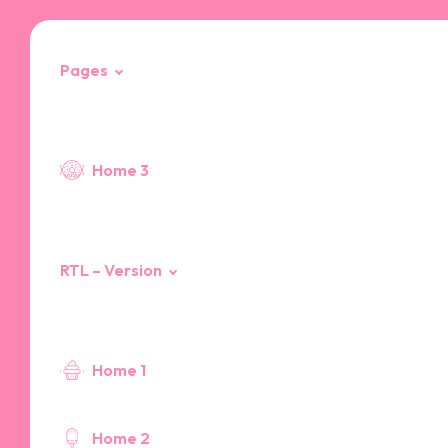
Pages
404 Page
Home 3
RTL – Version
Home 1
Home 2