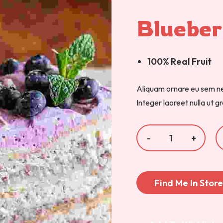
Blueber
100% Real Fruit
Aliquam ornare eu sem ne
Integer laoreet nulla ut 
Find Me In Stor