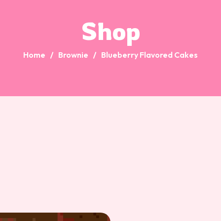
Shop
Home
Brownie
Blueberry Flavored Cakes