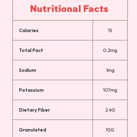
Nutritional 
Facts 
Calaries
15
Total Fact
0.2mg
Sodium
1mg
Potassium
107mg
Dietary Fiber
2.4G
Granulated
10G