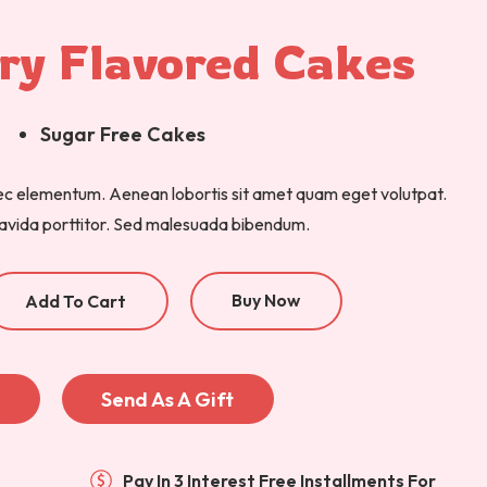
ry Flavored Cakes
Sugar Free Cakes
c elementum. Aenean lobortis sit amet quam eget volutpat.
gravida porttitor. Sed malesuada bibendum.
Buy Now
Add To Cart
e
Send As A Gift
Pay In 3 Interest Free Installments For