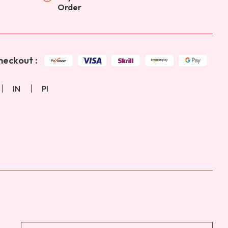
Order
eckout :
IN
PI